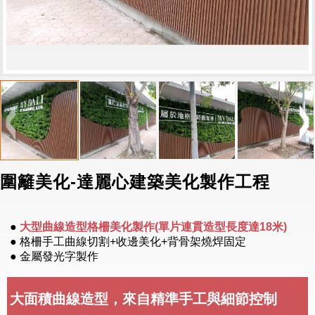
圍籬美化-達麗心建築美化製作工程
●
大型曲線造型格柵美化製作(單片連貫造型長度達18米)
● 格柵手工曲線切割+收邊美化+背骨架燒焊固定
● 金屬發光字製作
大面積曲線造型，來自精準手工與細節控制