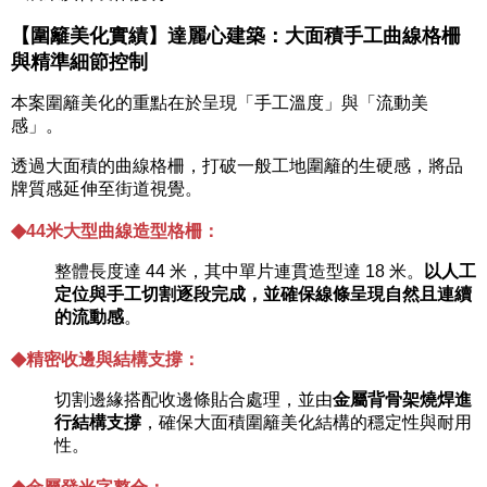
【圍籬美化實績】達麗心建築：大面積手工曲線格柵
與精準細節控制
本案圍籬美化的重點在於呈現「手工溫度」與「流動美
感」。
透過大面積的曲線格柵，打破一般工地圍籬的生硬感，將品
牌質感延伸至街道視覺。
◆
44米大型曲線造型格柵：
整體長度達 44 米，其中單片連貫造型達 18 米。
以人工
定位與手工切割逐段完成，並確保線條呈現自然且連續
的流動感
。
◆
精密收邊與結構支撐：
切割邊緣搭配收邊條貼合處理，並由
金屬背骨架燒焊進
行結構支撐
，確保大面積圍籬美化結構的穩定性與耐用
性。
◆