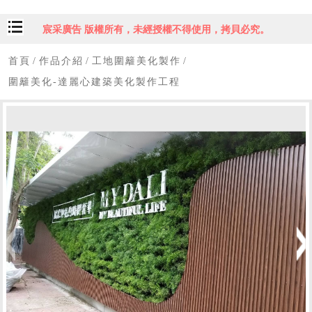
宸采廣告 版權所有，未經授權不得使用，拷貝必究。
首頁
/
作品介紹
/
工地圍籬美化製作
/
圍籬美化-達麗心建築美化製作工程