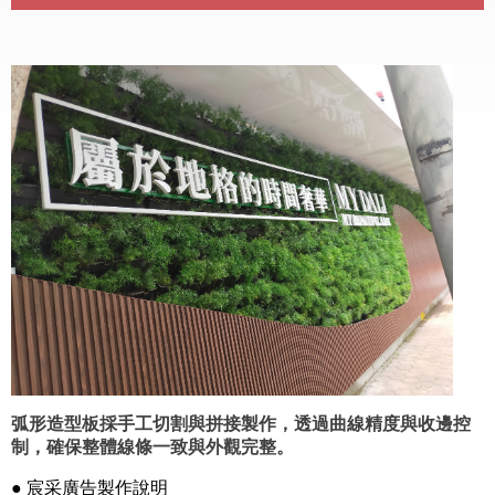
弧形造型板採手工切割與拼接製作，透過曲線精度與收邊控
制，確保整體線條一致與外觀完整。
● 宸采廣告製作說明